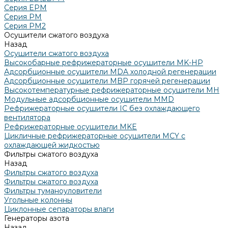
Серия EPM
Серия РМ
Серия PM2
Осушители сжатого воздуха
Назад
Осушители сжатого воздуха
Высокобарные рефрижераторные осушители MK-HP
Адсорбционные осушители MDA холодной регенерации
Адсорбционные осушители MBP горячей регенерации
Высокотемпературные рефрижераторные осушители MH
Модульные адсорбционные осушители MMD
Рефрижераторные осушители IC без охлаждающего
вентилятора
Рефрижераторные осушители MKE
Цикличные рефрижераторные осушители MCY с
охлаждающей жидкостью
Фильтры сжатого воздуха
Назад
Фильтры сжатого воздуха
Фильтры сжатого воздуха
Фильтры туманоуловители
Угольные колонны
Циклонные сепараторы влаги
Генераторы азота
Назад