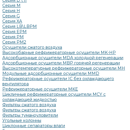
Серия D \ II
Серия М
Серия H
Серия G
Серия XA
Серия LB\LBPM
Серия EPM
Серия РМ
Серия PM2
Осушители сжатого воздуха
Высокобарные рефрижераторные осушители MK-HP
Адсорбционные осушители MDA холодной регенерации
Адсорбционные осушители MBP горячей регенерации
Высокотемпературные рефрижераторные осушители MH
Модульные адсорбционные осушители MMD
Рефрижераторные осушители IC без охлаждающего
вентилятора
Рефрижераторные осушители MKE
Цикличные рефрижераторные осушители MCY с
охлаждающей жидкостью
Фильтры сжатого воздуха
Фильтры сжатого воздуха
Фильтры туманоуловители
Угольные колонны
Циклонные сепараторы влаги