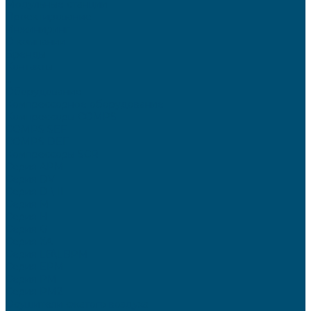
Модульные станции
Проектирование
Инжиниринг
О компании
Бренды
Контакты
...
Оборудование
Компрессорное оборудование
Компрессоры COMPS
COMPS SEF
COMPS DEF
Компрессоры SCR
Серия APM
Серия DV
Серия D \ II
Серия М
Серия H
Серия G
Серия XA
Серия LB\LBPM
Серия EPM
Серия РМ
Серия PM2
Осушители сжатого воздуха