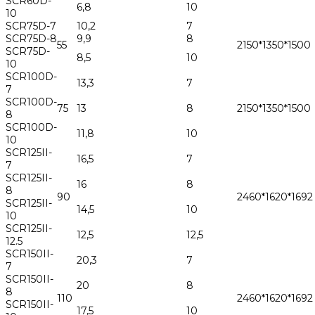
SCR60D-
6,8
10
10
SCR75D-7
10,2
7
SCR75D-8
9,9
8
55
2150*1350*1500
SCR75D-
8,5
10
10
SCR100D-
13,3
7
7
SCR100D-
75
13
8
2150*1350*1500
8
SCR100D-
11,8
10
10
SCR125II-
16,5
7
7
SCR125II-
16
8
8
90
2460*1620*1692
SCR125II-
14,5
10
10
SCR125II-
12,5
12,5
12.5
SCR150II-
20,3
7
7
SCR150II-
20
8
8
110
2460*1620*1692
SCR150II-
17,5
10