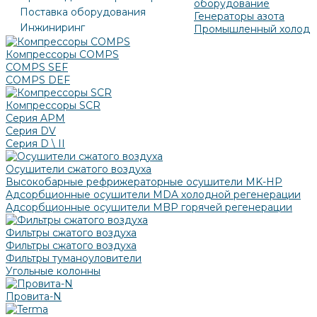
оборудование
Поставка оборудования
Генераторы азота
Инжиниринг
Промышленный холод
Компрессоры COMPS
COMPS SEF
COMPS DEF
Компрессоры SCR
Серия APM
Серия DV
Серия D \ II
Осушители сжатого воздуха
Высокобарные рефрижераторные осушители MK-HP
Адсорбционные осушители MDA холодной регенерации
Адсорбционные осушители MBP горячей регенерации
Фильтры сжатого воздуха
Фильтры сжатого воздуха
Фильтры туманоуловители
Угольные колонны
Провита-N