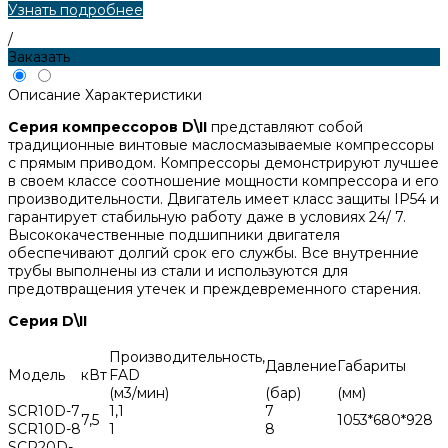
Узнать подробнее
/
Заказать
Описание
Характеристики
Серия компрессоров D\II
представляют собой
традиционные винтовые маслосмазываемые компрессоры
с прямым приводом. Компрессоры демонстрируют лучшее
в своем классе соотношение мощности компрессора и его
производительности. Двигатель имеет класс защиты IP54 и
гарантирует стабильную работу даже в условиях 24/ 7.
Высококачественные подшипники двигателя
обеспечивают долгий срок его службы. Все внутренние
трубы выполнены из стали и используются для
предотвращения утечек и преждевременного старения.
Серия D\II
Производительность,
Давление
Габариты
Модель
кВт
FAD
(м3/мин)
(бар)
(мм)
SCR10D-7
1,1
7
7,5
1053*680*928
SCR10D-8
1
8
SCR20D-