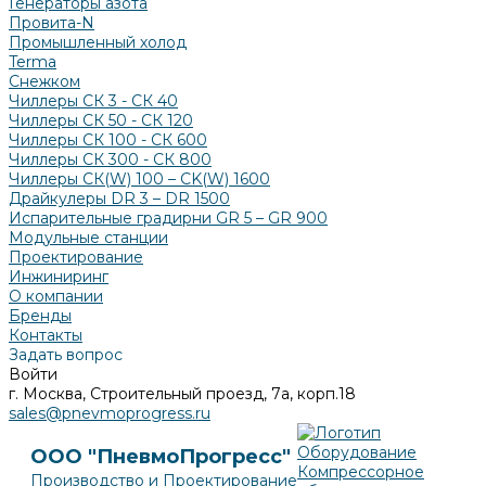
Генераторы азота
Провита-N
Промышленный холод
Terma
Снежком
Чиллеры СК 3 - СК 40
Чиллеры СК 50 - СК 120
Чиллеры СК 100 - СК 600
Чиллеры СК 300 - СК 800
Чиллеры СК(W) 100 – CK(W) 1600
Драйкулеры DR 3 – DR 1500
Испарительные градирни GR 5 – GR 900
Модульные станции
Проектирование
Инжиниринг
О компании
Бренды
Контакты
Задать вопрос
Войти
г. Москва, Строительный проезд, 7а, корп.18
sales@pnevmoprogress.ru
Оборудование
ООО "ПневмоПрогресс"
Компрессорное
Производство и Проектирование