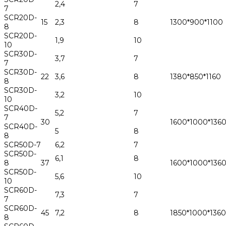
2,4
7
7
SCR20D-
15
2,3
8
1300*900*1100
8
SCR20D-
1,9
10
10
SCR30D-
3,7
7
7
SCR30D-
22
3,6
8
1380*850*1160
8
SCR30D-
3,2
10
10
SCR40D-
5,2
7
7
30
1600*1000*136
SCR40D-
5
8
8
SCR50D-7
6,2
7
SCR50D-
6,1
8
8
37
1600*1000*136
SCR50D-
5,6
10
10
SCR60D-
7,3
7
7
SCR60D-
45
7,2
8
1850*1000*1360
8