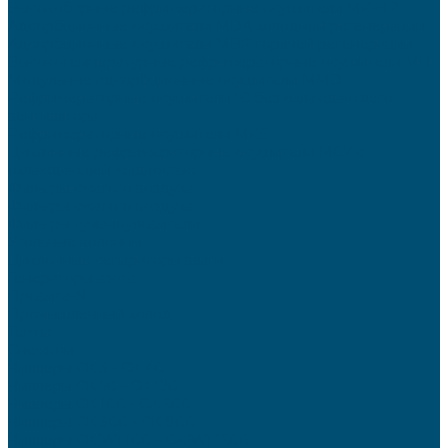
Высокобарные рефрижераторные осушители MK-HP
Адсорбционные осушители MDA холодной регенерации
Адсорбционные осушители MBP горячей регенерации
Высокотемпературные рефрижераторные осушители MH
Модульные адсорбционные осушители MMD
Рефрижераторные осушители IC без охлаждающего
вентилятора
Рефрижераторные осушители MKE
Цикличные рефрижераторные осушители MCY с
охлаждающей жидкостью
Фильтры сжатого воздуха
Фильтры сжатого воздуха
Фильтры туманоуловители
Угольные колонны
Циклонные сепараторы влаги
Генераторы азота
Провита-N
Промышленный холод
Terma
Снежком
Чиллеры СК 3 - СК 40
Чиллеры СК 50 - СК 120
Чиллеры СК 100 - СК 600
Чиллеры СК 300 - СК 800
Чиллеры СК(W) 100 – CK(W) 1600