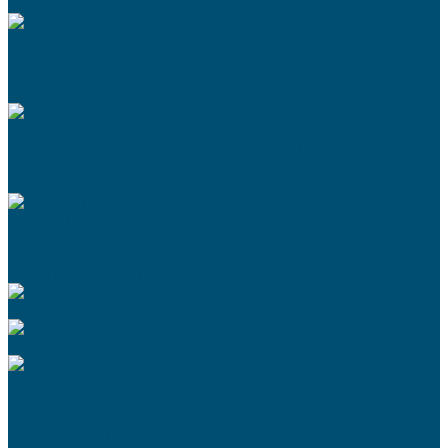
COMPS DEF
Компрессоры SCR
Серия APM
Серия DV
Серия D \ II
Осушители сжатого воздуха
Высокобарные рефрижераторные осушители MK-HP
Адсорбционные осушители MDA холодной регенерации
Адсорбционные осушители MBP горячей регенерации
Фильтры сжатого воздуха
Фильтры сжатого воздуха
Фильтры туманоуловители
Угольные колонны
Провита-N
Terma
Снежком
Чиллеры СК 3 - СК 40
Чиллеры СК 50 - СК 120
Чиллеры СК 100 - СК 600