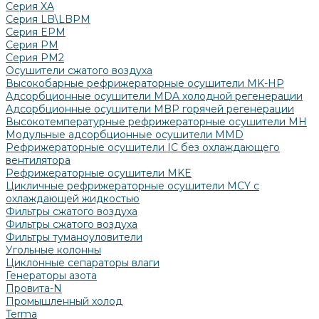
Серия XA
Серия LB\LBPM
Серия EPM
Серия РМ
Серия PM2
Осушители сжатого воздуха
Высокобарные рефрижераторные осушители MK-HP
Адсорбционные осушители MDA холодной регенерации
Адсорбционные осушители MBP горячей регенерации
Высокотемпературные рефрижераторные осушители MH
Модульные адсорбционные осушители MMD
Рефрижераторные осушители IC без охлаждающего
вентилятора
Рефрижераторные осушители MKE
Цикличные рефрижераторные осушители MCY с
охлаждающей жидкостью
Фильтры сжатого воздуха
Фильтры сжатого воздуха
Фильтры туманоуловители
Угольные колонны
Циклонные сепараторы влаги
Генераторы азота
Провита-N
Промышленный холод
Terma