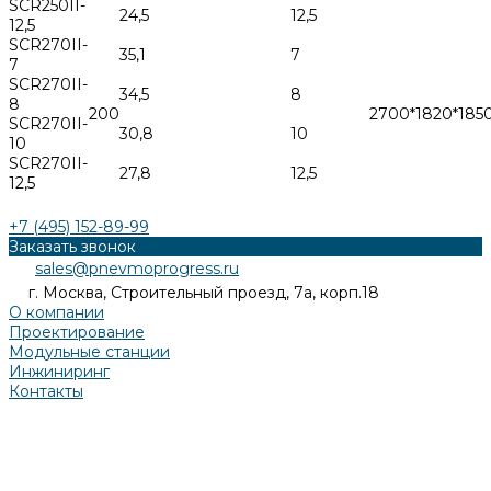
SCR250II-
24,5
12,5
12,5
SCR270II-
35,1
7
7
SCR270II-
34,5
8
8
200
2700*1820*185
SCR270II-
30,8
10
10
SCR270II-
27,8
12,5
12,5
+7 (495) 152-89-99
Заказать звонок
sales@pnevmoprogress.ru
г. Москва, Строительный проезд, 7а, корп.18
О компании
Проектирование
Модульные станции
Инжиниринг
Контакты