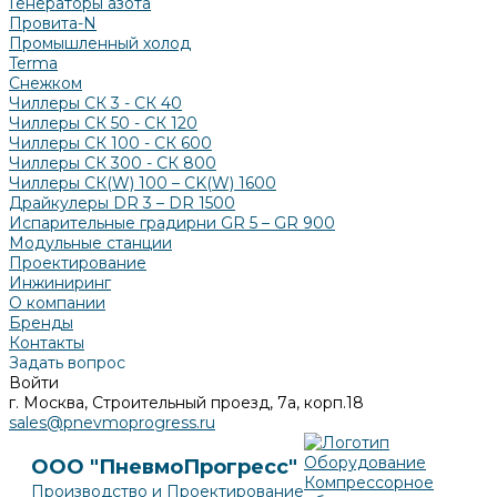
Генераторы азота
Провита-N
Промышленный холод
Terma
Снежком
Чиллеры СК 3 - СК 40
Чиллеры СК 50 - СК 120
Чиллеры СК 100 - СК 600
Чиллеры СК 300 - СК 800
Чиллеры СК(W) 100 – CK(W) 1600
Драйкулеры DR 3 – DR 1500
Испарительные градирни GR 5 – GR 900
Модульные станции
Проектирование
Инжиниринг
О компании
Бренды
Контакты
Задать вопрос
Войти
г. Москва, Строительный проезд, 7а, корп.18
sales@pnevmoprogress.ru
Оборудование
ООО "ПневмоПрогресс"
Компрессорное
Производство и Проектирование