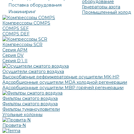
оборудование
Поставка оборудования
Генераторы азота
Инжиниринг
Промышленный холод
Компрессоры COMPS
COMPS SEF
COMPS DEF
Компрессоры SCR
Серия APM
Серия DV
Серия D \ II
Осушители сжатого воздуха
Высокобарные рефрижераторные осушители MK-HP
Адсорбционные осушители MDA холодной регенерации
Адсорбционные осушители MBP горячей регенерации
Фильтры сжатого воздуха
Фильтры сжатого воздуха
Фильтры туманоуловители
Угольные колонны
Провита-N