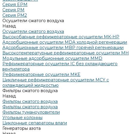
Серия EPM
Серия РМ
Серия PM2
Осушители сжатого воздуха
Назад
Осушители сжатого воздуха
Высокобарные рефрижераторные осушители MK-HP
Адсорбционные осушители MDA холодной регенерации
Адсорбционные осушители MBP горячей регенерации
Высокотемпературные рефрижераторные осушители MH
Модульные адсорбционные осушители MMD
Рефрижераторные осушители IC без охлаждающего
вентилятора
Рефрижераторные осушители MKE
Цикличные рефрижераторные осушители MCY с
охлаждающей жидкостью
Фильтры сжатого воздуха
Назад
Фильтры сжатого воздуха
Фильтры сжатого воздуха
Фильтры туманоуловители
Угольные колонны
Циклонные сепараторы влаги
Генераторы азота
Назад