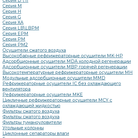
Серия D \ II
Серия М
Серия H
Серия G
Серия XA
Серия LB\LBPM
Серия EPM
Серия РМ
Серия PM2
Осушители сжатого воздуха
Высокобарные рефрижераторные осушители MK-HP
Адсорбционные осушители MDA холодной регенерации
Адсорбционные осушители MBP горячей регенерации
Высокотемпературные рефрижераторные осушители MH
Модульные адсорбционные осушители MMD
Рефрижераторные осушители IC без охлаждающего
вентилятора
Рефрижераторные осушители MKE
Цикличные рефрижераторные осушители MCY с
охлаждающей жидкостью
Фильтры сжатого воздуха
Фильтры сжатого воздуха
Фильтры туманоуловители
Угольные колонны
Циклонные сепараторы влаги