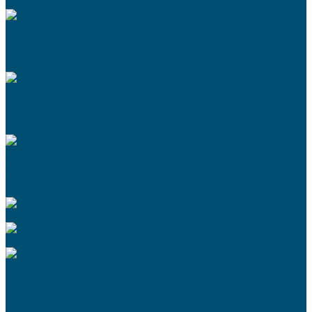
COMPS DEF
Компрессоры SCR
Серия APM
Серия DV
Серия D \ II
Осушители сжатого воздуха
Высокобарные рефрижераторные осушители MK-HP
Адсорбционные осушители MDA холодной регенерации
Адсорбционные осушители MBP горячей регенерации
Фильтры сжатого воздуха
Фильтры сжатого воздуха
Фильтры туманоуловители
Угольные колонны
Провита-N
Terma
Снежком
Чиллеры СК 3 - СК 40
Чиллеры СК 50 - СК 120
Чиллеры СК 100 - СК 600