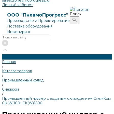
sales@pnevmoprogress.ru
Личный кабинет
Поиск
ООО "ПневмоПрогресс"
Производство и Проектирование
Поставка оборудования
Инжиниринг
Главная
/
Каталог товаров
/
Промышленный холод
/
Снежком
/
Промышленный чиллер с водяным охлаждением СнежКом
СК(W)100- СК(W)1600