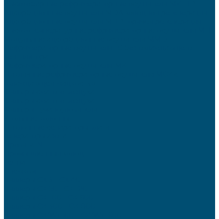
Высокобарные рефрижераторные осушители MK-HP
Адсорбционные осушители MDA холодной регенерации
Адсорбционные осушители MBP горячей регенерации
Высокотемпературные рефрижераторные осушители MH
Модульные адсорбционные осушители MMD
Рефрижераторные осушители IC без охлаждающего
вентилятора
Рефрижераторные осушители MKE
Цикличные рефрижераторные осушители MCY с
охлаждающей жидкостью
Фильтры сжатого воздуха
Фильтры сжатого воздуха
Фильтры туманоуловители
Угольные колонны
Циклонные сепараторы влаги
Генераторы азота
Провита-N
Промышленный холод
Terma
Снежком
Чиллеры СК 3 - СК 40
Чиллеры СК 50 - СК 120
Чиллеры СК 100 - СК 600
Чиллеры СК 300 - СК 800
Чиллеры СК(W) 100 – CK(W) 1600