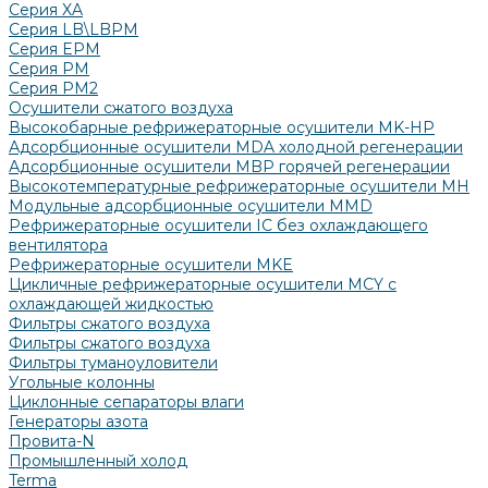
Серия XA
Серия LB\LBPM
Серия EPM
Серия РМ
Серия PM2
Осушители сжатого воздуха
Высокобарные рефрижераторные осушители MK-HP
Адсорбционные осушители MDA холодной регенерации
Адсорбционные осушители MBP горячей регенерации
Высокотемпературные рефрижераторные осушители MH
Модульные адсорбционные осушители MMD
Рефрижераторные осушители IC без охлаждающего
вентилятора
Рефрижераторные осушители MKE
Цикличные рефрижераторные осушители MCY с
охлаждающей жидкостью
Фильтры сжатого воздуха
Фильтры сжатого воздуха
Фильтры туманоуловители
Угольные колонны
Циклонные сепараторы влаги
Генераторы азота
Провита-N
Промышленный холод
Terma