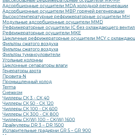
Высокобарные рефрижераторные осушители MK-HP
Адсорбционные осушители MDA холодной регенерации
Адсорбционные осушители MBP горячей регенерации
Высокотемпературные рефрижераторные осушители MH
Модульные адсорбционные осушители MMD
Рефрижераторные осушители IC без охлаждающего вентил
Рефрижераторные осушители MKE
Цикличные рефрижераторные осушители MCY с охлаждаю
Фильтры сжатого воздуха
Фильтры сжатого воздуха
Фильтры туманоуловители
Угольные колонны
Циклонные сепараторы влаги
Генераторы азота
Провита-N
Промышленный холод
Terma
Снежком
Чиллеры СК 3 - СК 40
Чиллеры СК 50 - СК 120
Чиллеры СК 100 - СК 600
Чиллеры СК 300 - СК 800
Чиллеры СК(W) 100 – CK(W) 1600
Драйкулеры DR 3 – DR 1500
Испарительные градирни GR 5 – GR 900