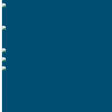
Серия D \ II
Осушители сжатого воздуха
Высокобарные рефрижераторные осушители MK-HP
Адсорбционные осушители MDA холодной регенерации
Адсорбционные осушители MBP горячей регенерации
Фильтры сжатого воздуха
Фильтры сжатого воздуха
Фильтры туманоуловители
Угольные колонны
Провита-N
Terma
Снежком
Чиллеры СК 3 - СК 40
Чиллеры СК 50 - СК 120
Чиллеры СК 100 - СК 600
Модульные станции
Проектирование
Инжиниринг
О компании
Бренды