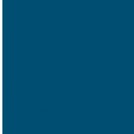
Контакты
...
Оборудование
Компрессорное оборудование
Компрессоры COMPS
COMPS SEF
COMPS DEF
Компрессоры SCR
Серия APM
Серия DV
Серия D \ II
Серия М
Серия H
Серия G
Серия XA
Серия LB\LBPM
Серия EPM
Серия РМ
Серия PM2
Осушители сжатого воздуха
Высокобарные рефрижераторные осушители MK-HP
Адсорбционные осушители MDA холодной регенерации
Адсорбционные осушители MBP горячей регенерации
Высокотемпературные рефрижераторные осушители MH
Модульные адсорбционные осушители MMD