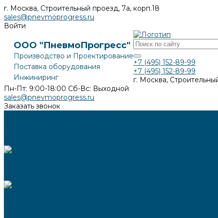
г. Москва, Строительный проезд, 7а, корп.18
sales@pnevmoprogress.ru
Войти
ООО "ПневмоПрогресс"
Производство и Проектирование
+7 (495) 152-89-99
Поставка оборудования
+7 (495) 152-89-99
Инжиниринг
г. Москва, Строительный
Пн-Пт: 9:00-18:00 Cб-Вс: Выходной
sales@pnevmoprogress.ru
Заказать звонок
Оборудование
Компрессорное оборудование
Генераторы азота
Промышленный холод
Компрессоры COMPS
COMPS SEF
COMPS DEF
Компрессоры SCR
Серия APM
Серия DV