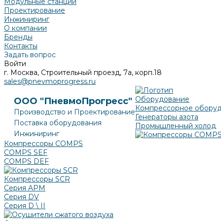
Модульные станции
Проектирование
Инжиниринг
О компании
Бренды
Контакты
Задать вопрос
Войти
г. Москва, Строительный проезд, 7а, корп.18
sales@pnevmoprogress.ru
Оборудование
ООО "ПневмоПрогресс"
Компрессорное обору
Производство и Проектирование
Генераторы азота
Поставка оборудования
Промышленный холод
Инжиниринг
Компрессоры COMPS
COMPS SEF
COMPS DEF
Компрессоры SCR
Серия APM
Серия DV
Серия D \ II