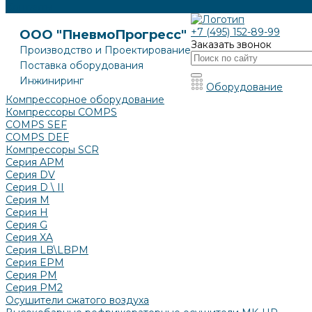
Контакты
+7 (495) 152-89-99
ООО "ПневмоПрогресс"
Заказать звонок
Производство и Проектирование
Поставка оборудования
Инжиниринг
Оборудование
Компрессорное оборудование
Компрессоры COMPS
COMPS SEF
COMPS DEF
Компрессоры SCR
Серия APM
Серия DV
Серия D \ II
Серия М
Серия H
Серия G
Серия XA
Серия LB\LBPM
Серия EPM
Серия РМ
Серия PM2
Осушители сжатого воздуха