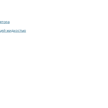
ятора
щей жидкостью