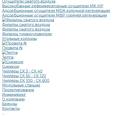
Осушители сжатого воздуха
Высокобарные рефрижераторные осушители MK-HP
Адсорбционные осушители MDA холодной регенерации
Адсорбционные осушители MBP горячей регенерации
Фильтры сжатого воздуха
Фильтры сжатого воздуха
Фильтры туманоуловители
Угольные колонны
Провита-N
Terma
Снежком
Чиллеры СК 3 - СК 40
Чиллеры СК 50 - СК 120
Чиллеры СК 100 - СК 600
Модульные станции
Проектирование
Инжиниринг
О компании
Бренды
Контакты
...