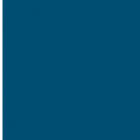
Рефрижераторные осушители IC без охлаждающего вентил
Рефрижераторные осушители MKE
Цикличные рефрижераторные осушители MCY с охлаждаю
Фильтры сжатого воздуха
Фильтры сжатого воздуха
Фильтры туманоуловители
Угольные колонны
Циклонные сепараторы влаги
Генераторы азота
Провита-N
Промышленный холод
Terma
Снежком
Чиллеры СК 3 - СК 40
Чиллеры СК 50 - СК 120
Чиллеры СК 100 - СК 600
Чиллеры СК 300 - СК 800
Чиллеры СК(W) 100 – CK(W) 1600
Драйкулеры DR 3 – DR 1500
Испарительные градирни GR 5 – GR 900
Модульные станции
Проектирование
Инжиниринг
О компании
Бренды